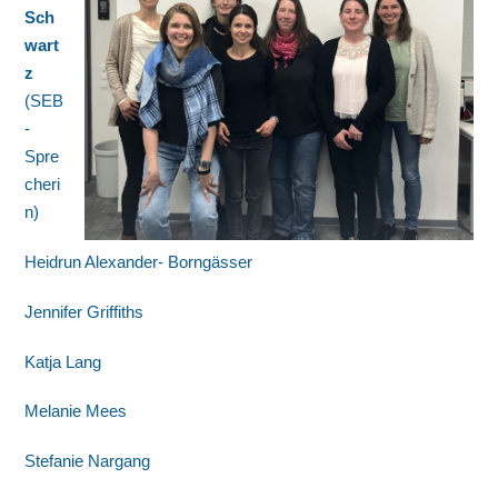
Sch
wart
z
(SEB
-
Spre
cheri
n)
Heidrun Alexander- Borngässer
Jennifer Griffiths
Katja Lang
Melanie Mees
Stefanie Nargang