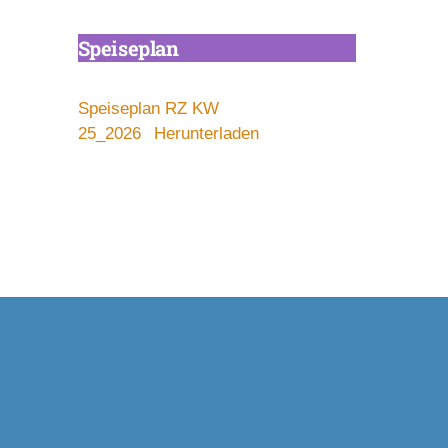
Speisepl
an
Speiseplan RZ KW
25_2026
Herunterladen