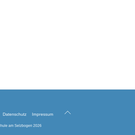
Back
Datenschutz
Impressum
To
hule am Selzbogen
2026
Top