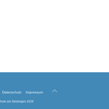
Back
Datenschutz
Impressum
To
hule am Selzbogen
2026
Top