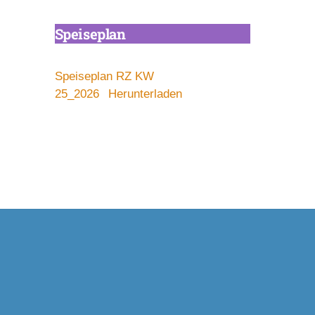
Speisepl
an
Speiseplan RZ KW
25_2026
Herunterladen